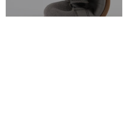
Para pies que necesitan
espacio
Horma ancha, puntera anatómica y suela flexible.
Ideales para empeines altos.