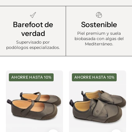
Barefoot de
Sostenible
verdad
Piel premium y suela
biobasada con algas del
Supervisado por
Mediterráneo.
podólogos especializados.
Hada
Tico
AHORRE HASTA 10%
AHORRE HASTA 10%
Cole
Cole
-
-
PREVENTA
PREVENTA